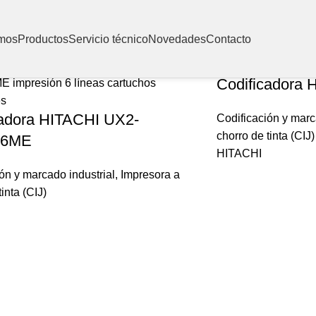
mos
Productos
Servicio técnico
Novedades
Contacto
Codificadora
cadora HITACHI UX2-
Codificación y marc
chorro de tinta (CIJ)
W6ME
HITACHI
ón y marcado industrial
,
Impresora a
inta (CIJ)