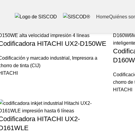
Home
Quiénes so
Show sidebar
Filters
Codificadora HITACHI UX2-D150WE
Codifi
Codificación y marcado industrial
,
Impresora a
D160
chorro de tinta (CIJ)
HITACHI
Codificaci
chorro de t
HITACHI
Codificadora HITACHI UX2-
D161WLE