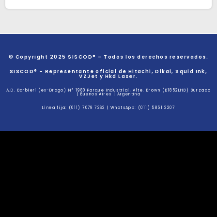
© Copyright 2025 SISCOD® – Todos los derechos reservados.
SISCOD® – Representante oficial de Hitachi, Dikai, Squid Ink,
VZJet y Hkd Laser.
A.D. Barbieri (ex-Drago) N° 1980 Parque Industrial, Alte. Brown (B1852LHB) Burzaco
| Buenos Aires | Argentina
Línea fija: (011) 7079 7262 | WhatsApp: (011) 5851 2207