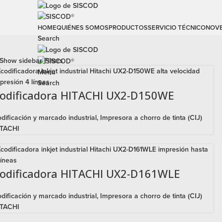
HOME
QUIÉNES SOMOS
PRODUCTOS
SERVICIO TÉCNICO
NOV
Search
Show sidebar
Filters
Menu
Search
odificadora HITACHI UX2-D150WE
dificación y marcado industrial
,
Impresora a chorro de tinta (CIJ)
ITACHI
odificadora HITACHI UX2-D161WLE
dificación y marcado industrial
,
Impresora a chorro de tinta (CIJ)
ITACHI